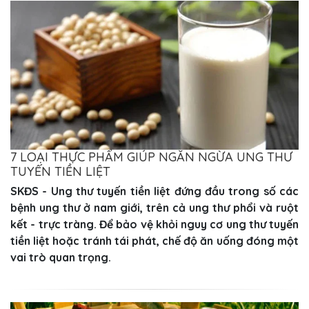
7 LOẠI THỰC PHẨM GIÚP NGĂN NGỪA UNG THƯ
TUYẾN TIỀN LIỆT
SKĐS - Ung thư tuyến tiền liệt đứng đầu trong số các
bệnh ung thư ở nam giới, trên cả ung thư phổi và ruột
kết - trực tràng. Để bảo vệ khỏi nguy cơ ung thư tuyến
tiền liệt hoặc tránh tái phát, chế độ ăn uống đóng một
vai trò quan trọng.