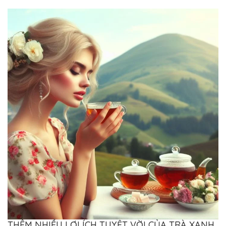
THÊM NHIỀU LỢI ÍCH TUYỆT VỜI CỦA TRÀ XANH