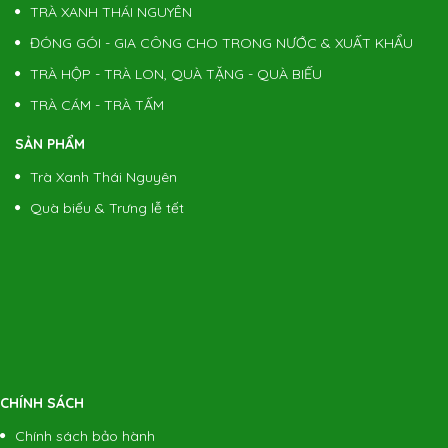
TRÀ XANH THÁI NGUYÊN
ĐÓNG GÓI - GIA CÔNG CHO TRONG NƯỚC & XUẤT KHẨU
TRÀ HỘP - TRÀ LON, QUÀ TẶNG - QUÀ BIẾU
TRÀ CÁM - TRÀ TẤM
SẢN PHẨM
Trà Xanh Thái Nguyên
Quà biếu & Trưng lễ tết
CHÍNH SÁCH
Chính sách bảo hành