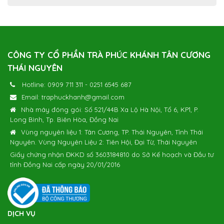
CÔNG TY CỔ PHẦN TRÀ PHÚC KHÁNH TÂN CƯƠNG
THÁI NGUYÊN
Hotline:
0909 711 311
-
0251 6545 687
Email:
traphuckhanh@gmail.com
Nhà máy đóng gói: Số 521/44B Xa Lộ Hà Nội, Tổ 6, KP1, P.
Long Bình, Tp. Biên Hòa, Đồng Nai
Vùng nguyên liệu 1: Tân Cương, TP. Thái Nguyên, Tỉnh Thái
Nguyên. Vùng Nguyên Liệu 2: Tiên Hội, Đại Từ, Thái Nguyên
Giấy chứng nhận ĐKKD số 3603184810 do Sở Kế hoạch và Đầu tư
tỉnh Đồng Nai cấp ngày 20/01/2016
DỊCH VỤ