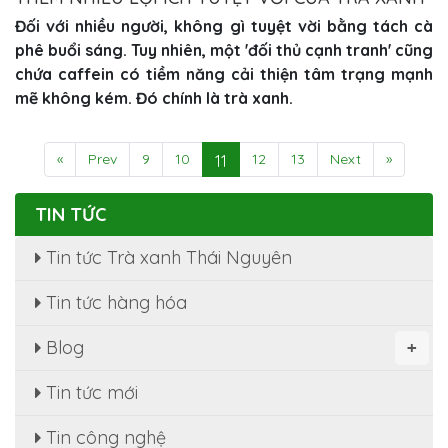
Đối với nhiều người, không gì tuyệt vời bằng tách cà
phê buổi sáng. Tuy nhiên, một 'đối thủ cạnh tranh' cũng
chứa caffein có tiềm năng cải thiện tâm trạng mạnh
mẽ không kém. Đó chính là trà xanh.
«
Prev
9
10
12
13
Next
»
11
TIN TỨC
Tin tức Trà xanh Thái Nguyên
Tin tức hàng hóa
Blog
+
Tin tức mới
Tin công nghệ