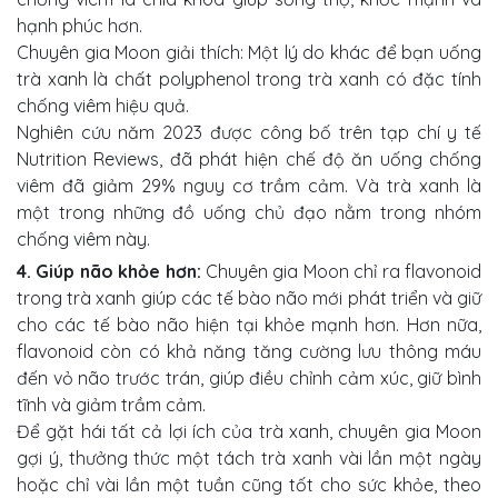
hạnh phúc hơn.
Chuyên gia Moon giải thích: Một lý do khác để bạn uống
trà xanh là chất polyphenol trong trà xanh có đặc tính
chống viêm hiệu quả.
Nghiên cứu năm 2023 được công bố trên tạp chí y tế
Nutrition Reviews, đã phát hiện chế độ ăn uống chống
viêm đã giảm 29% nguy cơ trầm cảm. Và trà xanh là
một trong những đồ uống chủ đạo nằm trong nhóm
chống viêm này.
4. Giúp não khỏe hơn:
Chuyên gia Moon chỉ ra flavonoid
trong trà xanh giúp các tế bào não mới phát triển và giữ
cho các tế bào não hiện tại khỏe mạnh hơn. Hơn nữa,
flavonoid còn có khả năng tăng cường lưu thông máu
đến vỏ não trước trán, giúp điều chỉnh cảm xúc, giữ bình
tĩnh và giảm trầm cảm.
Để gặt hái tất cả lợi ích của trà xanh, chuyên gia Moon
gợi ý, thưởng thức một tách trà xanh vài lần một ngày
hoặc chỉ vài lần một tuần cũng tốt cho sức khỏe, theo