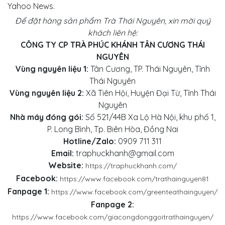
Yahoo News.
Để đặt hàng sản phẩm Trà Thái Nguyên, xin mời quý
khách liên hệ:
CÔNG TY CP TRÀ PHÚC KHÁNH TÂN CƯƠNG THÁI
NGUYÊN
Vùng nguyên liệu 1:
Tân Cương, TP. Thái Nguyên, Tỉnh
Thái Nguyên
Vùng nguyên liệu 2:
Xã Tiên Hội, Huyện Đại Từ, Tỉnh Thái
Nguyên
Nhà máy đóng gói:
Số 521/44B Xa Lộ Hà Nội, khu phố 1,
P. Long Bình, Tp. Biên Hòa, Đồng Nai
Hotline/Zalo:
0909 711 311
Email:
traphuckhanh@gmail.com
Website:
https://traphuckhanh.com/
Facebook:
https://www.facebook.com/trathainguyen81
Fanpage 1:
https://www.facebook.com/greenteathainguyen/
Fanpage 2:
https://www.facebook.com/giacongdonggoitrathainguyen/