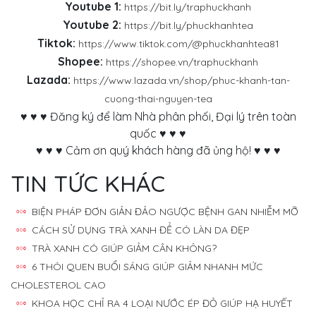
Youtube 1:
https://bit.ly/traphuckhanh
Youtube 2:
https://bit.ly/phuckhanhtea
Tiktok:
https://www.tiktok.com/@phuckhanhtea81
Shopee:
https://shopee.vn/traphuckhanh
Lazada:
https://www.lazada.vn/shop/phuc-khanh-tan-
cuong-thai-nguyen-tea
♥ ♥ ♥ Đăng ký để làm Nhà phân phối, Đại lý trên toàn
quốc ♥ ♥ ♥
♥ ♥ ♥ Cảm ơn quý khách hàng đã ủng hộ! ♥ ♥ ♥
TIN TỨC KHÁC
BIỆN PHÁP ĐƠN GIẢN ĐẢO NGƯỢC BỆNH GAN NHIỄM MỠ
CÁCH SỬ DỤNG TRÀ XANH ĐỂ CÓ LÀN DA ĐẸP
TRÀ XANH CÓ GIÚP GIẢM CÂN KHÔNG?
6 THÓI QUEN BUỔI SÁNG GIÚP GIẢM NHANH MỨC
CHOLESTEROL CAO
KHOA HỌC CHỈ RA 4 LOẠI NƯỚC ÉP ĐỎ GIÚP HẠ HUYẾT