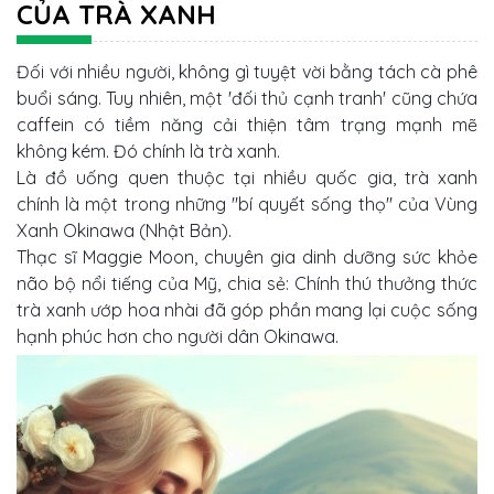
CỦA TRÀ XANH
Đối với nhiều người, không gì tuyệt vời bằng tách cà phê
buổi sáng. Tuy nhiên, một 'đối thủ cạnh tranh' cũng chứa
caffein có tiềm năng cải thiện tâm trạng mạnh mẽ
không kém. Đó chính là trà xanh.
Là đồ uống quen thuộc tại nhiều quốc gia, trà xanh
chính là một trong những "bí quyết sống thọ" của Vùng
Xanh Okinawa (Nhật Bản).
Thạc sĩ Maggie Moon, chuyên gia dinh dưỡng sức khỏe
não bộ nổi tiếng của Mỹ, chia sẻ: Chính thú thưởng thức
trà xanh ướp hoa nhài đã góp phần mang lại cuộc sống
hạnh phúc hơn cho người dân Okinawa.