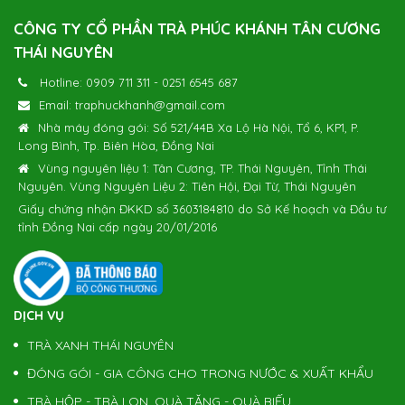
CÔNG TY CỔ PHẦN TRÀ PHÚC KHÁNH TÂN CƯƠNG
THÁI NGUYÊN
Hotline:
0909 711 311
-
0251 6545 687
Email:
traphuckhanh@gmail.com
Nhà máy đóng gói: Số 521/44B Xa Lộ Hà Nội, Tổ 6, KP1, P.
Long Bình, Tp. Biên Hòa, Đồng Nai
Vùng nguyên liệu 1: Tân Cương, TP. Thái Nguyên, Tỉnh Thái
Nguyên. Vùng Nguyên Liệu 2: Tiên Hội, Đại Từ, Thái Nguyên
Giấy chứng nhận ĐKKD số 3603184810 do Sở Kế hoạch và Đầu tư
tỉnh Đồng Nai cấp ngày 20/01/2016
DỊCH VỤ
TRÀ XANH THÁI NGUYÊN
ĐÓNG GÓI - GIA CÔNG CHO TRONG NƯỚC & XUẤT KHẨU
TRÀ HỘP - TRÀ LON, QUÀ TẶNG - QUÀ BIẾU