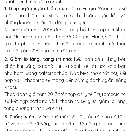
phát hiện thú vị về trà xanh.
1. Giúp ngăn ngừa trầm cảm:
Chuyên gia Moon chia sẻ
một phát hiện thú vị là trà xanh thường gắn liền với
những khoảnh khắc tĩnh lặng, bình yên.
Nghiên cứu năm 2018 được công bố trên tạp chí khoa
học Nutrients bao gồm hơn 9.500 người Hàn Quốc tham
gia, đã phát hiện uống ít nhất 3 tách trà xanh mỗi tuần
có thể giảm 21% nguy cơ trầm cảm.
2. Giảm lo lắng, tăng trí nhớ:
Nếu bạn cảm thấy bồn
chồn khi uống cà phê, thì trà xanh sẽ tốt hơn cho bạn
nhờ hàm lượng caffeine thấp. Đặc biệt nhờ chất này kết
hợp với L-theanine sẽ mang đến cảm giác thư giãn, sảng
khoái.
Theo đánh giá năm 2017 trên tạp chí y tế Phytomedicine,
sự kết hợp caffeine và L-theanine sẽ giúp giảm lo lắng,
tăng cường trí nhớ và chú ý.
3. Chống viêm:
Viêm quá mức sẽ gây rắc rối cho cả tâm
trí và cơ thể. Vì vậy, thực phẩm, đồ uống có tác dụng
chống viêm là chìa khóa giúp sống thọ, khỏe mạnh và