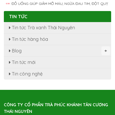
ĐỒ UỐNG GIÚP GIẢM MỠ MÁU, NGỪA ĐAU TIM, ĐỘT QUỴ
TIN TỨC
Tin tức Trà xanh Thái Nguyên
Tin tức hàng hóa
Blog
+
Tin tức mới
Tin công nghệ
CÔNG TY CỔ PHẦN TRÀ PHÚC KHÁNH TÂN CƯƠNG
THÁI NGUYÊN