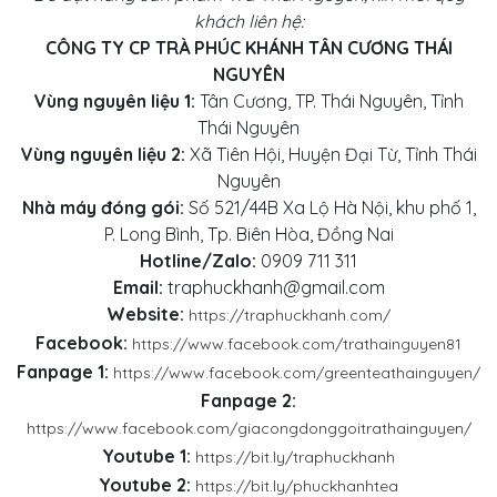
khách liên hệ:
CÔNG TY CP TRÀ PHÚC KHÁNH TÂN CƯƠNG THÁI
NGUYÊN
Vùng nguyên liệu 1:
Tân Cương, TP. Thái Nguyên, Tỉnh
Thái Nguyên
Vùng nguyên liệu 2:
Xã Tiên Hội, Huyện Đại Từ, Tỉnh Thái
Nguyên
Nhà máy đóng gói:
Số 521/44B Xa Lộ Hà Nội, khu phố 1,
P. Long Bình, Tp. Biên Hòa, Đồng Nai
Hotline/Zalo:
0909 711 311
Email:
traphuckhanh@gmail.com
Website:
https://traphuckhanh.com/
Facebook:
https://www.facebook.com/trathainguyen81
Fanpage 1:
https://www.facebook.com/greenteathainguyen/
Fanpage 2:
https://www.facebook.com/giacongdonggoitrathainguyen/
Youtube 1:
https://bit.ly/traphuckhanh
Youtube 2:
https://bit.ly/phuckhanhtea