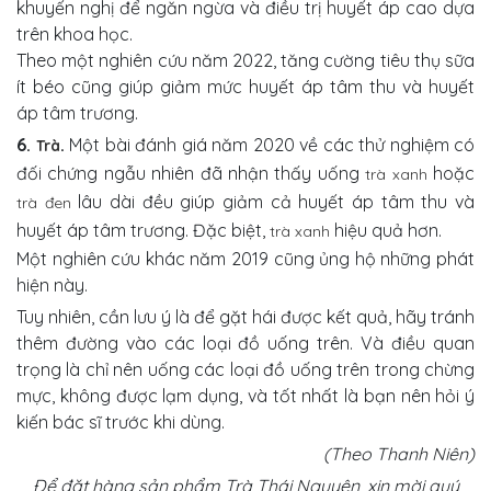
khuyến nghị để ngăn ngừa và điều trị huyết áp cao dựa
trên khoa học.
Theo một nghiên cứu năm 2022, tăng cường tiêu thụ sữa
ít béo cũng giúp giảm mức huyết áp tâm thu và huyết
áp tâm trương.
6.
.
Một bài đánh giá năm 2020 về các thử nghiệm có
Trà
đối chứng ngẫu nhiên đã nhận thấy uống
hoặc
trà xanh
lâu dài đều giúp giảm cả huyết áp tâm thu và
trà đen
huyết áp tâm trương. Đặc biệt,
hiệu quả hơn.
trà xanh
Một nghiên cứu khác năm 2019 cũng ủng hộ những phát
hiện này.
Tuy nhiên, cần lưu ý là để gặt hái được kết quả, hãy tránh
thêm đường vào các loại đồ uống trên. Và điều quan
trọng là chỉ nên uống các loại đồ uống trên trong chừng
mực, không được lạm dụng, và tốt nhất là bạn nên hỏi ý
kiến bác sĩ trước khi dùng.
(Theo Thanh Niên)
Để đặt hàng sản phẩm Trà Thái Nguyên, xin mời quý