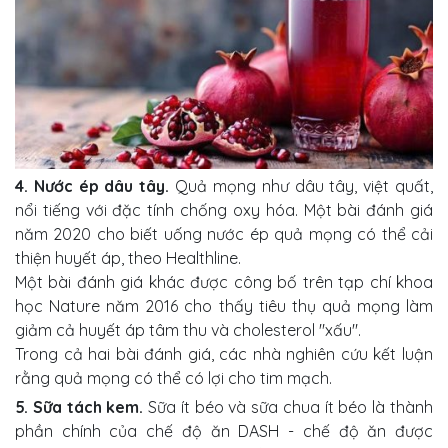
4. Nước ép dâu tây.
Quả mọng như dâu tây, việt quất,
nổi tiếng với đặc tính chống oxy hóa. Một bài đánh giá
năm 2020 cho biết uống nước ép quả mọng có thể cải
thiện huyết áp, theo Healthline.
Một bài đánh giá khác được công bố trên tạp chí khoa
học Nature năm 2016 cho thấy tiêu thụ quả mọng làm
giảm cả huyết áp tâm thu và cholesterol "xấu".
Trong cả hai bài đánh giá, các nhà nghiên cứu kết luận
rằng quả mọng có thể có lợi cho tim mạch.
5. Sữa tách kem.
Sữa ít béo và sữa chua ít béo là thành
phần chính của chế độ ăn DASH - chế độ ăn được