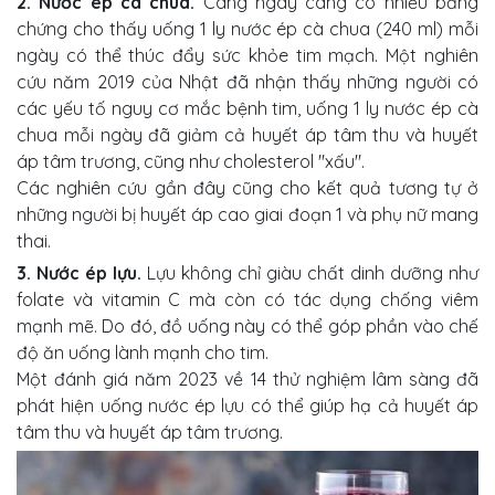
2. Nước ép cà chua.
Càng ngày càng có nhiều bằng
chứng cho thấy uống 1 ly nước ép cà chua (240 ml) mỗi
ngày có thể thúc đẩy sức khỏe tim mạch. Một nghiên
cứu năm 2019 của Nhật đã nhận thấy những người có
các yếu tố nguy cơ mắc bệnh tim, uống 1 ly nước ép cà
chua mỗi ngày đã giảm cả huyết áp tâm thu và huyết
áp tâm trương, cũng như cholesterol "xấu".
Các nghiên cứu gần đây cũng cho kết quả tương tự ở
những người bị huyết áp cao giai đoạn 1 và phụ nữ mang
thai.
3. Nước ép lựu.
Lựu không chỉ giàu chất dinh dưỡng như
folate và vitamin C mà còn có tác dụng chống viêm
mạnh mẽ. Do đó, đồ uống này có thể góp phần vào chế
độ ăn uống lành mạnh cho tim.
Một đánh giá năm 2023 về 14 thử nghiệm lâm sàng đã
phát hiện uống nước ép lựu có thể giúp hạ cả huyết áp
tâm thu và huyết áp tâm trương.