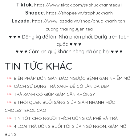
Tiktok:
https://www.tiktok.com/@phuckhanhtea81
Shopee:
https://shopee.vn/traphuckhanh
Lazada:
https://www.lazada.vn/shop/phuc-khanh-tan-
cuong-thai-nguyen-tea
♥ ♥ ♥ Đăng ký để làm Nhà phân phối, Đại lý trên toàn
quốc ♥ ♥ ♥
♥ ♥ ♥ Cảm ơn quý khách hàng đã ủng hộ! ♥ ♥ ♥
TIN TỨC KHÁC
BIỆN PHÁP ĐƠN GIẢN ĐẢO NGƯỢC BỆNH GAN NHIỄM MỠ
CÁCH SỬ DỤNG TRÀ XANH ĐỂ CÓ LÀN DA ĐẸP
TRÀ XANH CÓ GIÚP GIẢM CÂN KHÔNG?
6 THÓI QUEN BUỔI SÁNG GIÚP GIẢM NHANH MỨC
CHOLESTEROL CAO
TIN TỐT CHO NGƯỜI THÍCH UỐNG CÀ PHÊ VÀ TRÀ
4 LOẠI TRÀ UỐNG BUỔI TỐI GIÚP NGỦ NGON, GIẢM MỠ
BỤNG