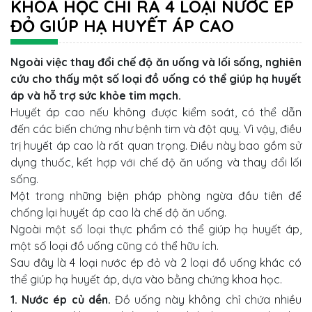
KHOA HỌC CHỈ RA 4 LOẠI NƯỚC ÉP
ĐỎ GIÚP HẠ HUYẾT ÁP CAO
Ngoài việc thay đổi chế độ ăn uống và lối sống, nghiên
cứu cho thấy một số loại đồ uống có thể giúp hạ huyết
áp và hỗ trợ sức khỏe tim mạch.
Huyết áp cao nếu không được kiểm soát, có thể dẫn
đến các biến chứng như bệnh tim và đột quỵ. Vì vậy, điều
trị huyết áp cao là rất quan trọng. Điều này bao gồm sử
dụng thuốc, kết hợp với chế độ ăn uống và thay đổi lối
sống.
Một trong những biện pháp phòng ngừa đầu tiên để
chống lại huyết áp cao là chế độ ăn uống.
Ngoài một số loại thực phẩm có thể giúp hạ huyết áp,
một số loại đồ uống cũng có thể hữu ích.
Sau đây là 4 loại nước ép đỏ và 2 loại đồ uống khác có
thể giúp hạ huyết áp, dựa vào bằng chứng khoa học.
1. Nước ép củ dền.
Đồ uống này không chỉ chứa nhiều