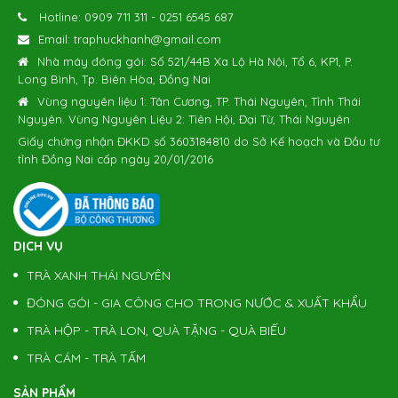
Hotline:
0909 711 311
-
0251 6545 687
Email:
traphuckhanh@gmail.com
Nhà máy đóng gói: Số 521/44B Xa Lộ Hà Nội, Tổ 6, KP1, P.
Long Bình, Tp. Biên Hòa, Đồng Nai
Vùng nguyên liệu 1: Tân Cương, TP. Thái Nguyên, Tỉnh Thái
Nguyên. Vùng Nguyên Liệu 2: Tiên Hội, Đại Từ, Thái Nguyên
Giấy chứng nhận ĐKKD số 3603184810 do Sở Kế hoạch và Đầu tư
tỉnh Đồng Nai cấp ngày 20/01/2016
DỊCH VỤ
TRÀ XANH THÁI NGUYÊN
ĐÓNG GÓI - GIA CÔNG CHO TRONG NƯỚC & XUẤT KHẨU
TRÀ HỘP - TRÀ LON, QUÀ TẶNG - QUÀ BIẾU
TRÀ CÁM - TRÀ TẤM
SẢN PHẨM