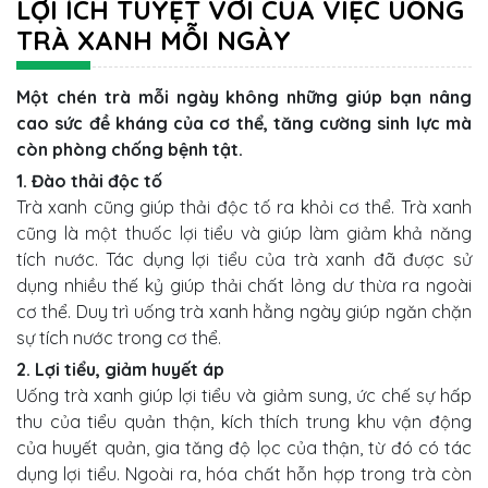
LỢI ÍCH TUYỆT VỜI CỦA VIỆC UỐNG
TRÀ XANH MỖI NGÀY
Một chén trà mỗi ngày không những giúp bạn nâng
cao sức đề kháng của cơ thể, tăng cường sinh lực mà
còn phòng chống bệnh tật.
1. Đào thải độc tố
Trà xanh cũng giúp thải độc tố ra khỏi cơ thể. Trà xanh
cũng là một thuốc lợi tiểu và giúp làm giảm khả năng
tích nước. Tác dụng lợi tiểu của trà xanh đã được sử
dụng nhiều thế kỷ giúp thải chất lỏng dư thừa ra ngoài
cơ thể. Duy trì uống trà xanh hằng ngày giúp ngăn chặn
sự tích nước trong cơ thể.
2. Lợi tiểu, giảm huyết áp
Uống trà xanh giúp lợi tiểu và giảm sung, ức chế sự hấp
thu của tiểu quản thận, kích thích trung khu vận động
của huyết quản, gia tăng độ lọc của thận, từ đó có tác
dụng lợi tiểu. Ngoài ra, hóa chất hỗn hợp trong trà còn