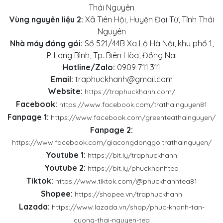
Thái Nguyên
Vùng nguyên liệu 2:
Xã Tiên Hội, Huyện Đại Từ, Tỉnh Thái
Nguyên
Nhà máy đóng gói:
Số 521/44B Xa Lộ Hà Nội, khu phố 1,
P. Long Bình, Tp. Biên Hòa, Đồng Nai
Hotline/Zalo:
0909 711 311
Email:
traphuckhanh@gmail.com
Website:
https://traphuckhanh.com/
Facebook:
https://www.facebook.com/trathainguyen81
Fanpage 1:
https://www.facebook.com/greenteathainguyen/
Fanpage 2:
https://www.facebook.com/giacongdonggoitrathainguyen/
Youtube 1:
https://bit.ly/traphuckhanh
Youtube 2:
https://bit.ly/phuckhanhtea
Tiktok:
https://www.tiktok.com/@phuckhanhtea81
Shopee:
https://shopee.vn/traphuckhanh
Lazada:
https://www.lazada.vn/shop/phuc-khanh-tan-
cuong-thai-nguyen-tea