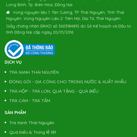
Long Bình, Tp. Biên Hòa, Đồng Nai
Vùng nguyên liệu 1: Tân Cương, TP. Thái Nguyên, Tỉnh Thái
Nguyên. Vùng Nguyên Liệu 2: Tiên Hội, Đại Từ, Thái Nguyên
Giấy chứng nhận ĐKKD số 3603184810 do Sở Kế hoạch và Đầu tư
tỉnh Đồng Nai cấp ngày 20/01/2016
DỊCH VỤ
TRÀ XANH THÁI NGUYÊN
ĐÓNG GÓI - GIA CÔNG CHO TRONG NƯỚC & XUẤT KHẨU
TRÀ HỘP - TRÀ LON, QUÀ TẶNG - QUÀ BIẾU
TRÀ CÁM - TRÀ TẤM
SẢN PHẨM
Trà Xanh Thái Nguyên
Quà biếu & Trưng lễ tết