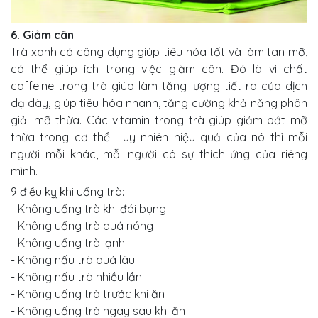
6. Giảm cân
Trà xanh có công dụng giúp tiêu hóa tốt và làm tan mỡ,
có thể giúp ích trong việc giảm cân. Đó là vì chất
caffeine trong trà giúp làm tăng lượng tiết ra của dịch
dạ dày, giúp tiêu hóa nhanh, tăng cường khả năng phân
giải mỡ thừa. Các vitamin trong trà giúp giảm bớt mỡ
thừa trong cơ thể. Tuy nhiên hiệu quả của nó thì mỗi
người mỗi khác, mỗi người có sự thích ứng của riêng
mình.
9 điều kỵ khi uống trà:
- Không uống trà khi đói bụng
- Không uống trà quá nóng
- Không uống trà lạnh
- Không nấu trà quá lâu
- Không nấu trà nhiều lần
- Không uống trà trước khi ăn
- Không uống trà ngay sau khi ăn