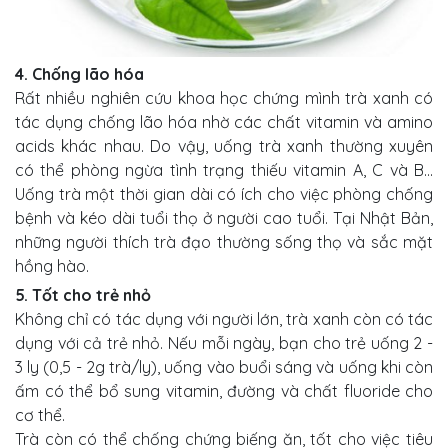
4. Chống lão hóa
Rất nhiều nghiên cứu khoa học chứng mình trà xanh có
tác dụng chống lão hóa nhờ các chất vitamin và amino
acids khác nhau. Do vậy, uống trà xanh thường xuyên
có thể phòng ngừa tình trạng thiếu vitamin A, C và B...
Uống trà một thời gian dài có ích cho việc phòng chống
bệnh và kéo dài tuổi thọ ở người cao tuổi. Tại Nhật Bản,
những người thích trà đạo thường sống thọ và sắc mặt
hồng hào.
5. Tốt cho trẻ nhỏ
Không chỉ có tác dụng với người lớn, trà xanh còn có tác
dụng với cả trẻ nhỏ. Nếu mỗi ngày, bạn cho trẻ uống 2 -
3 ly (0,5 - 2g trà/ly), uống vào buổi sáng và uống khi còn
ấm có thể bổ sung vitamin, đường và chất fluoride cho
cơ thể.
Trà còn có thể chống chứng biếng ăn, tốt cho việc tiêu