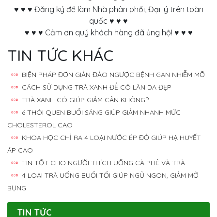
♥ ♥ ♥ Đăng ký để làm Nhà phân phối, Đại lý trên toàn
quốc ♥ ♥ ♥
♥ ♥ ♥ Cảm ơn quý khách hàng đã ủng hộ! ♥ ♥ ♥
TIN TỨC KHÁC
BIỆN PHÁP ĐƠN GIẢN ĐẢO NGƯỢC BỆNH GAN NHIỄM MỠ
CÁCH SỬ DỤNG TRÀ XANH ĐỂ CÓ LÀN DA ĐẸP
TRÀ XANH CÓ GIÚP GIẢM CÂN KHÔNG?
6 THÓI QUEN BUỔI SÁNG GIÚP GIẢM NHANH MỨC
CHOLESTEROL CAO
KHOA HỌC CHỈ RA 4 LOẠI NƯỚC ÉP ĐỎ GIÚP HẠ HUYẾT
ÁP CAO
TIN TỐT CHO NGƯỜI THÍCH UỐNG CÀ PHÊ VÀ TRÀ
4 LOẠI TRÀ UỐNG BUỔI TỐI GIÚP NGỦ NGON, GIẢM MỠ
BỤNG
TIN TỨC