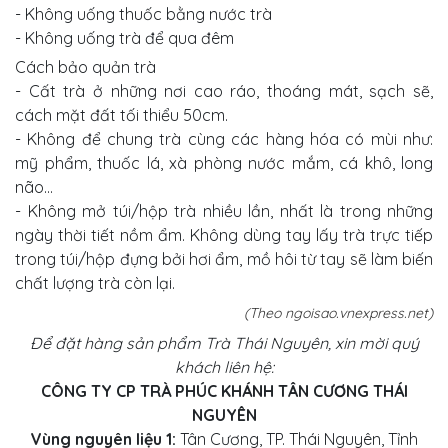
- Không uống thuốc bằng nước trà
- Không uống trà để qua đêm
Cách bảo quản trà
- Cất trà ở những nơi cao ráo, thoáng mát, sạch sẽ,
cách mặt đất tối thiểu 50cm.
- Không để chung trà cùng các hàng hóa có mùi như:
mỹ phẩm, thuốc lá, xà phòng nước mắm, cá khô, long
não...
- Không mở túi/hộp trà nhiều lần, nhất là trong những
ngày thời tiết nồm ẩm. Không dùng tay lấy trà trực tiếp
trong túi/hộp đựng bởi hơi ẩm, mồ hôi từ tay sẽ làm biến
chất lượng trà còn lại.
(Theo ngoisao.vnexpress.net)
Để đặt hàng sản phẩm Trà Thái Nguyên, xin mời quý
khách liên hệ:
CÔNG TY CP TRÀ PHÚC KHÁNH TÂN CƯƠNG THÁI
NGUYÊN
Vùng nguyên liệu 1:
Tân Cương, TP. Thái Nguyên, Tỉnh