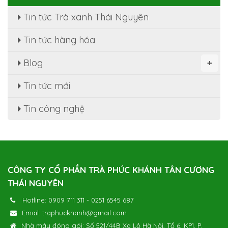
Tin tức Trà xanh Thái Nguyên
Tin tức hàng hóa
Blog
+
Tin tức mới
Tin công nghệ
CÔNG TY CỔ PHẦN TRÀ PHÚC KHÁNH TÂN CƯƠNG
THÁI NGUYÊN
Hotline:
0909 711 311
-
0251 6545 687
Email:
traphuckhanh@gmail.com
Nhà máy đóng gói: Số 521/44B Xa Lộ Hà Nội, Tổ 6, KP1, P.