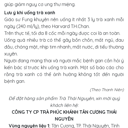
giúp giảm nguy cơ ung thư miệng.
Lưu ý khi uống trà xanh
Giáo sư Fung khuyên nên uống ít nhất 3 ly trà xanh mỗi
ngày (240 ml/ly), theo Harvard T.H.Chan.
Trên thực tế, tối đa 8 cốc mỗi ngày được coi là an toàn.
Uống quá nhiều trà có thể gây bồn chồn, mất ngủ, đau
đầu, chóng mặt, nhịp tim nhanh, mất nước, đi tiểu thường
xuyên.
Người đang mang thai và người mắc bệnh gan cần hỏi ý
kiến bác sĩ trước khi uống trà xanh. Một số báo cáo cho
rằng trà xanh có thể ảnh hưởng không tốt đến người
bệnh gan.
(Theo Thanh Niên)
Để đặt hàng sản phẩm Trà Thái Nguyên, xin mời quý
khách liên hệ:
CÔNG TY CP TRÀ PHÚC KHÁNH TÂN CƯƠNG THÁI
NGUYÊN
Vùng nguyên liệu 1:
Tân Cương, TP. Thái Nguyên, Tỉnh