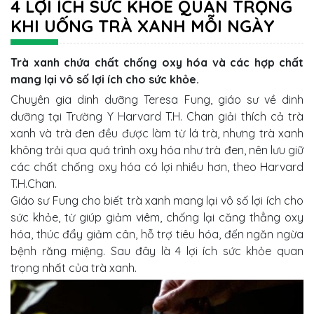
4 LỢI ÍCH SỨC KHỎE QUAN TRỌNG
KHI UỐNG TRÀ XANH MỖI NGÀY
Trà xanh chứa chất chống oxy hóa và các hợp chất
mang lại vô số lợi ích cho sức khỏe.
Chuyên gia dinh dưỡng Teresa Fung, giáo sư về dinh
dưỡng tại Trường Y Harvard T.H. Chan giải thích cả trà
xanh và trà đen đều được làm từ lá trà, nhưng trà xanh
không trải qua quá trình oxy hóa như trà đen, nên lưu giữ
các chất chống oxy hóa có lợi nhiều hơn, theo Harvard
T.H.Chan.
Giáo sư Fung cho biết trà xanh mang lại vô số lợi ích cho
sức khỏe, từ giúp giảm viêm, chống lại căng thẳng oxy
hóa, thúc đẩy giảm cân, hỗ trợ tiêu hóa, đến ngăn ngừa
bệnh răng miệng. Sau đây là 4 lợi ích sức khỏe quan
trọng nhất của trà xanh.