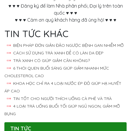
♥ ♥ ♥ Đăng ký để làm Nhà phân phối, Đại lý trên toàn
quốc ♥ ♥ ♥
♥ ♥ ♥ Cảm ơn quý khách hàng đã ủng hộ! ♥ ♥ ♥
TIN TỨC KHÁC
BIỆN PHÁP ĐƠN GIẢN ĐẢO NGƯỢC BỆNH GAN NHIỄM MỠ
CÁCH SỬ DỤNG TRÀ XANH ĐỂ CÓ LÀN DA ĐẸP
TRÀ XANH CÓ GIÚP GIẢM CÂN KHÔNG?
6 THÓI QUEN BUỔI SÁNG GIÚP GIẢM NHANH MỨC
CHOLESTEROL CAO
KHOA HỌC CHỈ RA 4 LOẠI NƯỚC ÉP ĐỎ GIÚP HẠ HUYẾT
ÁP CAO
TIN TỐT CHO NGƯỜI THÍCH UỐNG CÀ PHÊ VÀ TRÀ
4 LOẠI TRÀ UỐNG BUỔI TỐI GIÚP NGỦ NGON, GIẢM MỠ
BỤNG
TIN TỨC