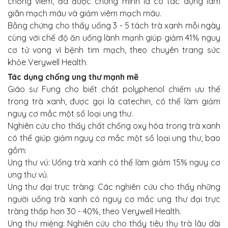
chống viêm, đã được chứng minh là có tác dụng làm
giãn mạch máu và giảm viêm mạch máu.
Bằng chứng cho thấy uống 3 - 5 tách trà xanh mỗi ngày
cùng với chế độ ăn uống lành mạnh giúp giảm 41% nguy
cơ tử vong vì bệnh tim mạch, theo chuyên trang sức
khỏe Verywell Health.
Tác dụng chống ung thư mạnh mẽ
Giáo sư Fung cho biết chất polyphenol chiếm ưu thế
trong trà xanh, được gọi là catechin, có thể làm giảm
nguy cơ mắc một số loại ung thư.
Nghiên cứu cho thấy chất chống oxy hóa trong trà xanh
có thể giúp giảm nguy cơ mắc một số loại ung thư, bao
gồm:
Ung thư vú: Uống trà xanh có thể làm giảm 15% nguy cơ
ung thư vú.
Ung thư đại trực tràng: Các nghiên cứu cho thấy những
người uống trà xanh có nguy cơ mắc ung thư đại trực
tràng thấp hơn 30 - 40%, theo Verywell Health.
Ung thư miệng: Nghiên cứu cho thấy tiêu thụ trà lâu dài