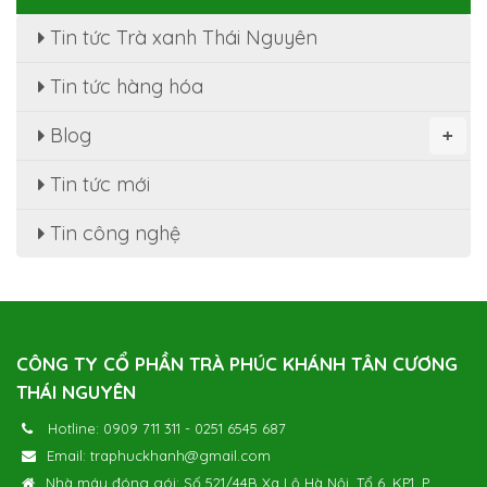
Tin tức Trà xanh Thái Nguyên
Tin tức hàng hóa
Blog
+
Tin tức mới
Tin công nghệ
CÔNG TY CỔ PHẦN TRÀ PHÚC KHÁNH TÂN CƯƠNG
THÁI NGUYÊN
Hotline:
0909 711 311
-
0251 6545 687
Email:
traphuckhanh@gmail.com
Nhà máy đóng gói: Số 521/44B Xa Lộ Hà Nội, Tổ 6, KP1, P.