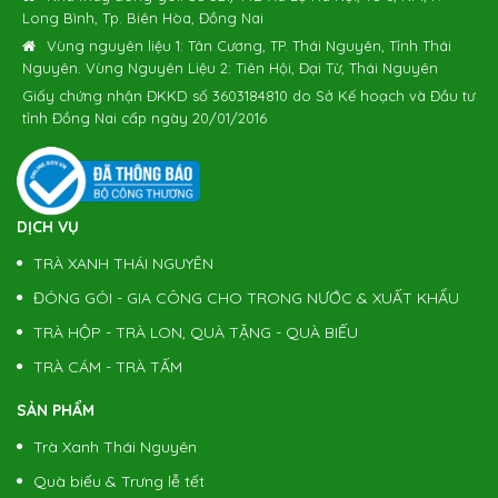
Long Bình, Tp. Biên Hòa, Đồng Nai
Vùng nguyên liệu 1: Tân Cương, TP. Thái Nguyên, Tỉnh Thái
Nguyên. Vùng Nguyên Liệu 2: Tiên Hội, Đại Từ, Thái Nguyên
Giấy chứng nhận ĐKKD số 3603184810 do Sở Kế hoạch và Đầu tư
tỉnh Đồng Nai cấp ngày 20/01/2016
DỊCH VỤ
TRÀ XANH THÁI NGUYÊN
ĐÓNG GÓI - GIA CÔNG CHO TRONG NƯỚC & XUẤT KHẨU
TRÀ HỘP - TRÀ LON, QUÀ TẶNG - QUÀ BIẾU
TRÀ CÁM - TRÀ TẤM
SẢN PHẨM
Trà Xanh Thái Nguyên
Quà biếu & Trưng lễ tết