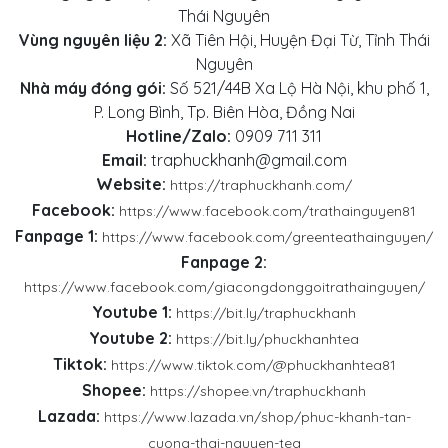
Thái Nguyên
Vùng nguyên liệu 2:
Xã Tiên Hội, Huyện Đại Từ, Tỉnh Thái
Nguyên
Nhà máy đóng gói:
Số 521/44B Xa Lộ Hà Nội, khu phố 1,
P. Long Bình, Tp. Biên Hòa, Đồng Nai
Hotline/Zalo:
0909 711 311
Email:
traphuckhanh@gmail.com
Website:
https://traphuckhanh.com/
Facebook:
https://www.facebook.com/trathainguyen81
Fanpage 1:
https://www.facebook.com/greenteathainguyen/
Fanpage 2:
https://www.facebook.com/giacongdonggoitrathainguyen/
Youtube 1:
https://bit.ly/traphuckhanh
Youtube 2:
https://bit.ly/phuckhanhtea
Tiktok:
https://www.tiktok.com/@phuckhanhtea81
Shopee:
https://shopee.vn/traphuckhanh
Lazada:
https://www.lazada.vn/shop/phuc-khanh-tan-
cuong-thai-nguyen-tea