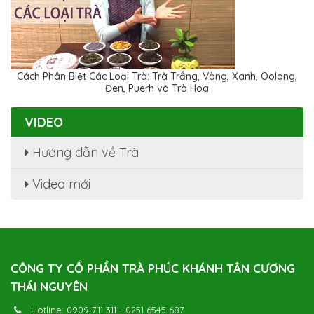
Cách Phân Biệt Các Loại Trà: Trà Trắng, Vàng, Xanh, Oolong,
Đen, Puerh và Trà Hoa
VIDEO
Hướng dẫn về Trà
Video mới
CÔNG TY CỔ PHẦN TRÀ PHÚC KHÁNH TÂN CƯƠNG
THÁI NGUYÊN
Hotline:
0909 711 311
-
0251 6545 687