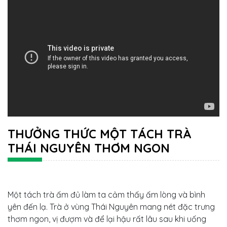
THƯỞNG THỨC MỘT TÁCH TRÀ
THÁI NGUYÊN THƠM NGON
Một tách trà ấm đủ làm ta cảm thấy ấm lòng và bình
yên đến lạ. Trà ở vùng Thái Nguyên mang nét đặc trưng
thơm ngon, vị đượm và để lại hậu rất lâu sau khi uống