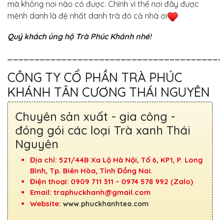
mà không nơi nào có được. Chính vì thế nơi đây được
mệnh danh là đệ nhất danh trà đó cả nhà ơi
Quý khách ủng hộ Trà Phúc Khánh nhé!
_______________________________________
CÔNG TY CỔ PHẦN TRÀ PHÚC
KHÁNH TÂN CƯƠNG THÁI NGUYÊN
Chuyên sản xuất - gia công -
đóng gói các loại Trà xanh Thái
Nguyên
Địa chỉ: 521/44B Xa Lộ Hà Nội, Tổ 6, KP1, P. Long
Bình, Tp. Biên Hòa, Tỉnh Đồng Nai.
Điện thoại: 0909 711 311 – 0974 578 992 (Zalo)
Email:
traphuckhanh@gmail.com
Website:
www.phuckhanhtea.com