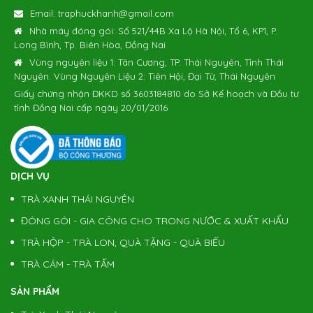
Email:
traphuckhanh@gmail.com
Nhà máy đóng gói: Số 521/44B Xa Lộ Hà Nội, Tổ 6, KP1, P.
Long Bình, Tp. Biên Hòa, Đồng Nai
Vùng nguyên liệu 1: Tân Cương, TP. Thái Nguyên, Tỉnh Thái
Nguyên. Vùng Nguyên Liệu 2: Tiên Hội, Đại Từ, Thái Nguyên
Giấy chứng nhận ĐKKD số 3603184810 do Sở Kế hoạch và Đầu tư
tỉnh Đồng Nai cấp ngày 20/01/2016
DỊCH VỤ
TRÀ XANH THÁI NGUYÊN
ĐÓNG GÓI - GIA CÔNG CHO TRONG NƯỚC & XUẤT KHẨU
TRÀ HỘP - TRÀ LON, QUÀ TẶNG - QUÀ BIẾU
TRÀ CÁM - TRÀ TẤM
SẢN PHẨM