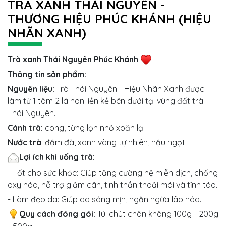
TRÀ XANH THÁI NGUYÊN -
THƯƠNG HIỆU PHÚC KHÁNH (HIỆU
NHÃN XANH)
Trà xanh Thái Nguyên Phúc Khánh
Thông tin sản phẩm:
Nguyên liệu:
Trà Thái Nguyên - Hiệu Nhãn Xanh được
làm từ 1 tôm 2 lá non liền kề bên dưới tại vùng đất trà
Thái Nguyên.
Cánh trà:
cong, từng lọn nhỏ xoăn lại
Nước trà
: đậm đà, xanh vàng tự nhiên, hậu ngọt
Lợi ích khi uống trà:
- Tốt cho sức khỏe: Giúp tăng cường hệ miễn dịch, chống
oxy hóa, hỗ trợ giảm cân, tinh thần thoải mái và tỉnh táo.
- Làm đẹp da: Giúp da sáng mịn, ngăn ngừa lão hóa.
Quy cách đóng gói:
Túi chút chân không 100g - 200g