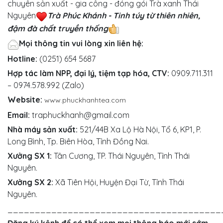
chuyên sản xuất - gia công - đóng gói Trà xanh Thái
Nguyên
Trà Phúc Khánh - Tinh túy từ thiên nhiên,
đậm đà chất truyền thống
Mọi thông tin vui lòng xin liên hệ:
Hotline:
(0251) 654 5687
Hợp tác làm NPP, đại lý, tiệm tạp hóa, CTV:
0909.711.311
– 0974.578.992 (Zalo)
Website:
www.phuckhanhtea.com
Email:
traphuckhanh@gmail.com
Nhà máy sản xuất:
521/44B Xa Lộ Hà Nội, Tổ 6, KP1, P.
Long Bình, Tp. Biên Hòa, Tỉnh Đồng Nai.
Xưởng SX 1:
Tân Cương, TP. Thái Nguyên, Tỉnh Thái
Nguyên.
Xưởng SX 2:
Xã Tiên Hội, Huyện Đại Từ, Tỉnh Thái
Nguyên.
_______________________________________
Đăng ký kênh để có thể xem mọi thông báo mới sớm