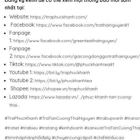
nhất tại:
Website:
https://traphuckhanh.com/
Facebook:
https://www.facebook.com/trathainguyen81
Fanpage
1:
https://www.facebook.com/greenteathainguyen/
Fanpage
2:
https://www.facebook.com/giacongdonggoitrathainguyen/
Tiktok:
https://www.tiktok.com/@phuckhanhtea81
Youtube 1:
https://bit.ly/traphuckhanh
Youtube 2:
https://bit.ly/phuckhanhtea
Shopee:
https://shopee.vn/traphuckhanh
Lazada:
https://www.lazada.vn/.../phuc-khanh-tan-cuong-
thai...
#TraPhucKhanh
#TraTanCuongThaiNguyen
#trabupxanh
#trano
#tratet
#trabieu
#tratang
#kinhdoanh
#sanxuatTraTanCuongTha
#tìmnhàphânphốiđạilý
#chuyêncungcâpsll
#chiếtkhấucao