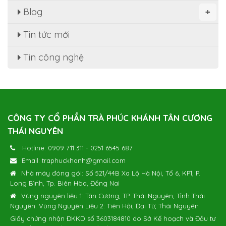
Blog
+
Tin tức mới
Tin công nghệ
CÔNG TY CỔ PHẦN TRÀ PHÚC KHÁNH TÂN CƯƠNG
THÁI NGUYÊN
Hotline:
0909 711 311
-
0251 6545 687
Email:
traphuckhanh@gmail.com
Nhà máy đóng gói: Số 521/44B Xa Lộ Hà Nội, Tổ 6, KP1, P.
Long Bình, Tp. Biên Hòa, Đồng Nai
Vùng nguyên liệu 1: Tân Cương, TP. Thái Nguyên, Tỉnh Thái
Nguyên. Vùng Nguyên Liệu 2: Tiên Hội, Đại Từ, Thái Nguyên
Giấy chứng nhận ĐKKD số 3603184810 do Sở Kế hoạch và Đầu tư