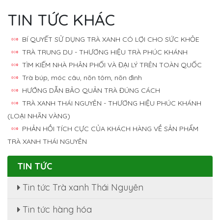
TIN TỨC KHÁC
BÍ QUYẾT SỬ DỤNG TRÀ XANH CÓ LỢI CHO SỨC KHỎE
TRÀ TRUNG DU - THƯƠNG HIỆU TRÀ PHÚC KHÁNH
TÌM KIẾM NHÀ PHÂN PHỐI VÀ ĐẠI LÝ TRÊN TOÀN QUỐC
Trà búp, móc câu, nõn tôm, nõn đinh
HƯỚNG DẪN BẢO QUẢN TRÀ ĐÚNG CÁCH
TRÀ XANH THÁI NGUYÊN - THƯƠNG HIỆU PHÚC KHÁNH
(LOẠI NHÃN VÀNG)
PHẢN HỒI TÍCH CỰC CỦA KHÁCH HÀNG VỀ SẢN PHẨM
TRÀ XANH THÁI NGUYÊN
TIN TỨC
Tin tức Trà xanh Thái Nguyên
Tin tức hàng hóa