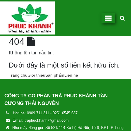
404
Không tồn tại mẫu tin.
Dưới đây là một số liên kết hữu ích.
Trang chủ
Giới thiệu
Sản phẩm
Liên hệ
CÔNG TY CỔ PHẦN TRÀ PHÚC KHÁNH TÂN
CƯƠNG THÁI NGUYÊN
Hotline:
0909 711 311
-
0251 6545 687
Email:
traphuckhanh@gmail.com
Nhà máy đóng gói: Số 521/44B Xa Lộ Hà Nội, Tổ 6, KP1, P. Long