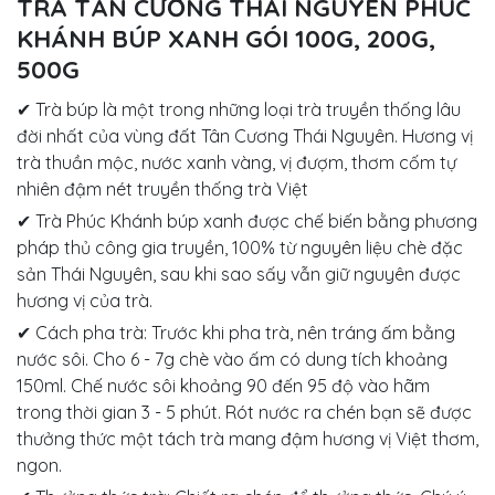
TRÀ TÂN CƯƠNG THÁI NGUYÊN PHÚC
KHÁNH BÚP XANH GÓI 100G, 200G,
500G
✔ Trà búp là một trong những loại trà truyền thống lâu
đời nhất của vùng đất Tân Cương Thái Nguyên. Hương vị
trà thuần mộc, nước xanh vàng, vị đượm, thơm cốm tự
nhiên đậm nét truyền thống trà Việt
✔ Trà Phúc Khánh búp xanh được chế biến bằng phương
pháp thủ công gia truyền, 100% từ nguyên liệu chè đặc
sản Thái Nguyên, sau khi sao sấy vẫn giữ nguyên được
hương vị của trà.
✔ Cách pha trà: Trước khi pha trà, nên tráng ấm bằng
nước sôi. Cho 6 - 7g chè vào ấm có dung tích khoảng
150ml. Chế nước sôi khoảng 90 đến 95 độ vào hãm
trong thời gian 3 - 5 phút. Rót nước ra chén bạn sẽ được
thưởng thức một tách trà mang đậm hương vị Việt thơm,
ngon.