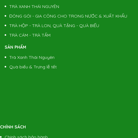
TRÀ XANH THÁI NGUYÊN
Giá:
(1) 550.000 đ
ĐÓNG GÓI - GIA CÔNG CHO TRONG NƯỚC & XUẤT KHẨU
TRÀ HỘP - TRÀ LON, QUÀ TẶNG - QUÀ BIẾU
Trà Thái Nguyên - Nõn Tôm 5 sao
TRÀ CÁM - TRÀ TẤM
Giá:
(1) 900.000 đ/kg
SẢN PHẨM
Trà Xanh Thái Nguyên
Trà Thái Nguyên - Nõn Tôm 3 Sao
Quà biếu & Trưng lễ tết
Giá:
(1) 600.000 đ/kg
Trà Thái Nguyên - Hiệu Nhãn Đỏ
Giá:
(1) 450.000 đ/kg
CHÍNH SÁCH
Chính sách bảo hành