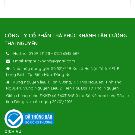
Trà Thái Nguyên - Hiệu Nhãn Đỏ
Giá:
(1) 450.000 đ/kg
CÔNG TY CỔ PHẦN TRÀ PHÚC KHÁNH TÂN CƯƠNG
THÁI NGUYÊN
Bộ Trà Nõn Tôm Hảo Hạng 800g
Giá:
(1) 750.000 đ
Hotline:
0909 711 311
-
0251 6545 687
Email:
traphuckhanh@gmail.com
Nhà máy đóng gói: Số 521/44B Xa Lộ Hà Nội, Tổ 6, KP1, P.
Bộ Trà Móc Câu Thượng Hạng 800g
Long Bình, Tp. Biên Hòa, Đồng Nai
Giá:
(1) 650.000 đ
Vùng nguyên liệu 1: Tân Cương, TP. Thái Nguyên, Tỉnh Thái
Nguyên. Vùng Nguyên Liệu 2: Tiên Hội, Đại Từ, Thái Nguyên
Giấy chứng nhận ĐKKD số 3603184810 do Sở Kế hoạch và Đầu tư
tỉnh Đồng Nai cấp ngày 20/01/2016
Bộ Hộp Quà Trà Nõn Tôm Hảo Hạng 400g
Giá:
(1) 600.000 đ
DỊCH VỤ
Bộ Hộp Quà Trà Móc Câu Thượng Hạng 400g