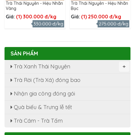
Trà Thái Nguyên - Hiệu Nhãn
Trà Thái Nguyên - Hiệu Nhãn
Vàng
Bạc
Giá:
(1) 300.000 đ/kg
Giá:
(1) 250.000 đ/kg
330.000 đ/kg
275.000 đ/kg
SẢN PHẨM
Trà Xanh Thái Nguyên
+
Trà Rời (Trà Xá) đóng bao
Nhận gia công đóng gói
Quà biếu & Trưng lễ tết
Bộ Trà Nõn Tôm Hảo Hạng 800g
Giá:
(1) 750.000 đ
Trà Cám - Trà Tấm