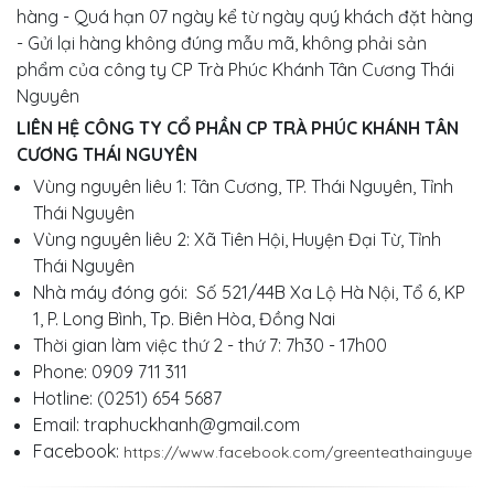
hàng - Quá hạn 07 ngày kể từ ngày quý khách đặt hàng
- Gửi lại hàng không đúng mẫu mã, không phải sản
phẩm của công ty CP Trà Phúc Khánh Tân Cương Thái
Nguyên
LIÊN HỆ CÔNG TY CỔ PHẦN CP TRÀ PHÚC KHÁNH TÂN
CƯƠNG THÁI NGUYÊN
Vùng nguyên liêu 1: Tân Cương, TP. Thái Nguyên, Tỉnh
Thái Nguyên
Vùng nguyên liêu 2: Xã Tiên Hội, Huyện Đại Từ, Tỉnh
Thái Nguyên
Nhà máy đóng gói: Số 521/44B Xa Lộ Hà Nội, Tổ 6, KP
1, P. Long Bình, Tp. Biên Hòa, Đồng Nai
Thời gian làm việc thứ 2 - thứ 7: 7h30 - 17h00
Phone: 0909 711 311
Hotline: (0251) 654 5687
Email:
traphuckhanh@gmail.com
Facebook:
https://www.facebook.com/greenteathainguye