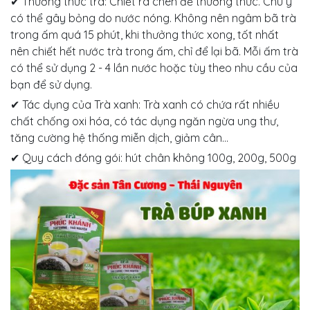
✔ Thưởng thức trà: Chiết ra chén để thưởng thức. Chú ý
có thể gây bỏng do nước nóng. Không nên ngâm bã trà
trong ấm quá 15 phút, khi thưởng thức xong, tốt nhất
nên chiết hết nước trà trong ấm, chỉ để lại bã. Mỗi ấm trà
có thể sử dụng 2 - 4 lần nước hoặc tùy theo nhu cầu của
bạn để sử dụng.
✔ Tác dụng của Trà xanh: Trà xanh có chứa rất nhiều
chất chống oxi hóa, có tác dụng ngăn ngừa ung thư,
tăng cường hệ thống miễn dịch, giảm cân...
✔ Quy cách đóng gói: hút chân không 100g, 200g, 500g