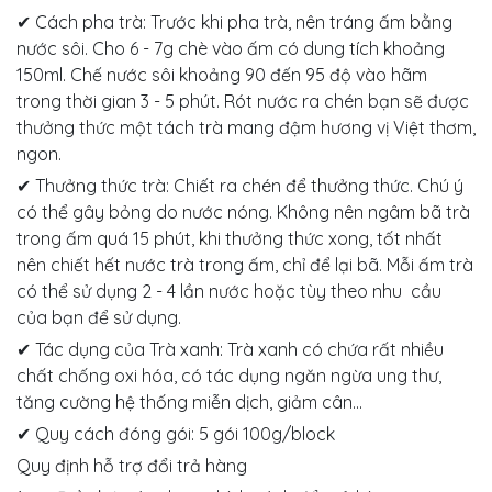
✔ Cách pha trà: Trước khi pha trà, nên tráng ấm bằng
nước sôi. Cho 6 - 7g chè vào ấm có dung tích khoảng
150ml. Chế nước sôi khoảng 90 đến 95 độ vào hãm
trong thời gian 3 - 5 phút. Rót nước ra chén bạn sẽ được
thưởng thức một tách trà mang đậm hương vị Việt thơm,
ngon.
✔ Thưởng thức trà: Chiết ra chén để thưởng thức. Chú ý
có thể gây bỏng do nước nóng. Không nên ngâm bã trà
trong ấm quá 15 phút, khi thưởng thức xong, tốt nhất
nên chiết hết nước trà trong ấm, chỉ để lại bã. Mỗi ấm trà
có thể sử dụng 2 - 4 lần nước hoặc tùy theo nhu cầu
của bạn để sử dụng.
✔ Tác dụng của Trà xanh: Trà xanh có chứa rất nhiều
chất chống oxi hóa, có tác dụng ngăn ngừa ung thư,
tăng cường hệ thống miễn dịch, giảm cân...
✔ Quy cách đóng gói: 5 gói 100g/block
Quy định hỗ trợ đổi trả hàng