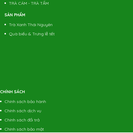
Trà Thái Nguyên - Nõn Tôm 5 sao
TRÀ CÁM - TRÀ TẤM
Giá:
(1) 900.000 đ/kg
SẢN PHẨM
Trà Xanh Thái Nguyên
Trà Thái Nguyên - Nõn Tôm 3 Sao
Quà biếu & Trưng lễ tết
Giá:
(1) 600.000 đ/kg
Trà Thái Nguyên - Hiệu Nhãn Đỏ
Giá:
(1) 450.000 đ/kg
CHÍNH SÁCH
Chính sách bảo hành
Chính sách dịch vụ
Chính sách đổi trả
Chính sách bảo mật