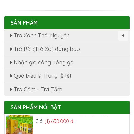
SẢN PHẨM
Trà Xanh Thái Nguyên
+
Trà Rời (Trà Xá) đóng bao
Nhận gia công đóng gói
Quà biếu & Trưng lễ tết
Bộ Trà Nõn Tôm Hảo Hạng 800g
Giá:
(1) 750.000 đ
Trà Cám - Trà Tấm
SẢN PHẨM NỔI BẬT
Bộ Trà Móc Câu Thượng Hạng 800g
Giá:
(1) 650.000 đ