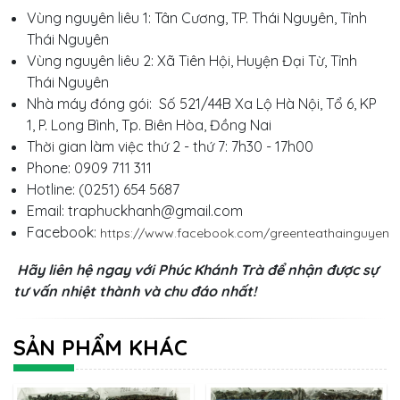
Vùng nguyên liêu 1: Tân Cương, TP. Thái Nguyên, Tỉnh
Thái Nguyên
Vùng nguyên liêu 2: Xã Tiên Hội, Huyện Đại Từ, Tỉnh
Thái Nguyên
Nhà máy đóng gói: Số 521/44B Xa Lộ Hà Nội, Tổ 6, KP
1, P. Long Bình, Tp. Biên Hòa, Đồng Nai
Thời gian làm việc thứ 2 - thứ 7: 7h30 - 17h00
Phone: 0909 711 311
Hotline: (0251) 654 5687
Email:
traphuckhanh@gmail.com
Facebook:
https://www.facebook.com/greenteathainguyen
Hãy liên hệ ngay với Phúc Khánh Trà để nhận được sự
tư vấn nhiệt thành và chu đáo nhất!
SẢN PHẨM KHÁC