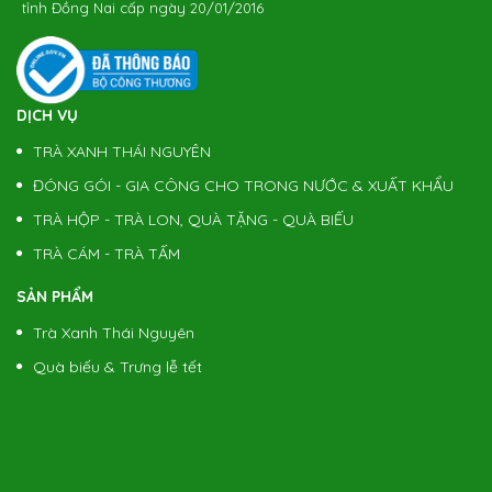
tỉnh Đồng Nai cấp ngày 20/01/2016
DỊCH VỤ
TRÀ XANH THÁI NGUYÊN
ĐÓNG GÓI - GIA CÔNG CHO TRONG NƯỚC & XUẤT KHẨU
TRÀ HỘP - TRÀ LON, QUÀ TẶNG - QUÀ BIẾU
TRÀ CÁM - TRÀ TẤM
SẢN PHẨM
Trà Xanh Thái Nguyên
Quà biếu & Trưng lễ tết