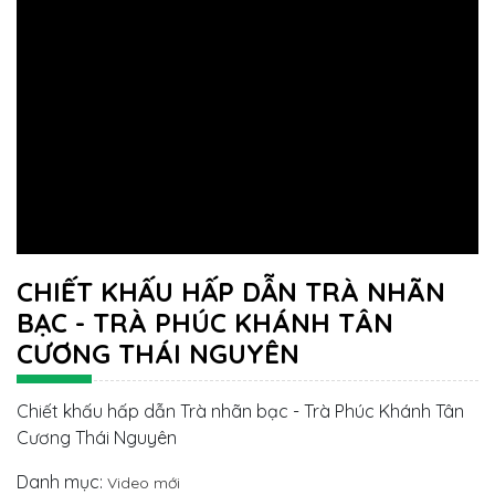
CHIẾT KHẤU HẤP DẪN TRÀ NHÃN
BẠC - TRÀ PHÚC KHÁNH TÂN
CƯƠNG THÁI NGUYÊN
Chiết khấu hấp dẫn Trà nhãn bạc - Trà Phúc Khánh Tân
Cương Thái Nguyên
Danh mục:
Video mới