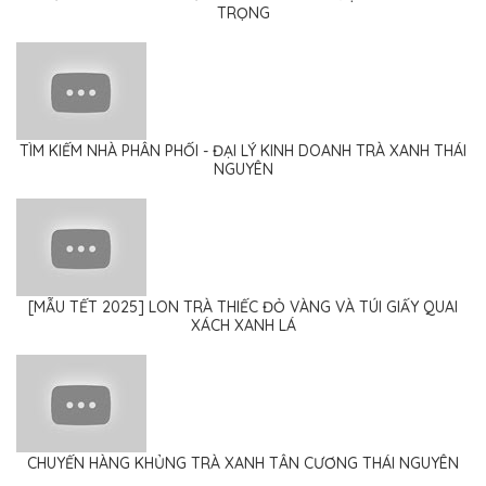
TRỌNG
TÌM KIẾM NHÀ PHÂN PHỐI - ĐẠI LÝ KINH DOANH TRÀ XANH THÁI
NGUYÊN
[MẪU TẾT 2025] LON TRÀ THIẾC ĐỎ VÀNG VÀ TÚI GIẤY QUAI
XÁCH XANH LÁ
CHUYẾN HÀNG KHỦNG TRÀ XANH TÂN CƯƠNG THÁI NGUYÊN