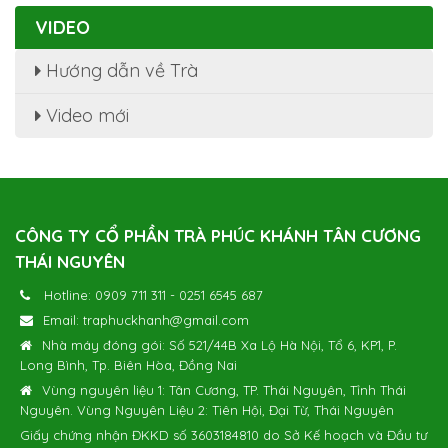
VIDEO
Hướng dẫn về Trà
Video mới
CÔNG TY CỔ PHẦN TRÀ PHÚC KHÁNH TÂN CƯƠNG
THÁI NGUYÊN
Hotline:
0909 711 311
-
0251 6545 687
Email:
traphuckhanh@gmail.com
Nhà máy đóng gói: Số 521/44B Xa Lộ Hà Nội, Tổ 6, KP1, P.
Long Bình, Tp. Biên Hòa, Đồng Nai
Vùng nguyên liệu 1: Tân Cương, TP. Thái Nguyên, Tỉnh Thái
Nguyên. Vùng Nguyên Liệu 2: Tiên Hội, Đại Từ, Thái Nguyên
Giấy chứng nhận ĐKKD số 3603184810 do Sở Kế hoạch và Đầu tư